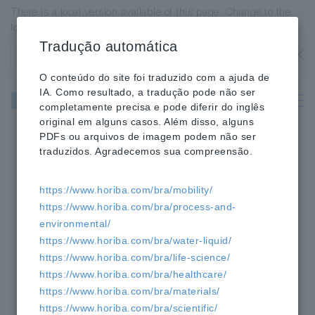
There is a local version available of this page. Change to the
local version?
Tradução automática
Estados Unidos
OK
O conteúdo do site foi traduzido com a ajuda de
IA. Como resultado, a tradução pode não ser
para a
completamente precisa e pode diferir do inglês
Healthcare
original em alguns casos. Além disso, alguns
PDFs ou arquivos de imagem podem não ser
traduzidos. Agradecemos sua compreensão.
https://www.horiba.com/bra/mobility/
https://www.horiba.com/bra/process-and-
environmental/
HORIBA
Healthcare
Acadêmico
https://www.horiba.com/bra/water-liquid/
»
»
»
https://www.horiba.com/bra/life-science/
Morfologia das Células Sanguíneas
»
https://www.horiba.com/bra/healthcare/
Atlas de Ctologia-Hematovision
»
https://www.horiba.com/bra/materials/
Glóbulos Brancos
https://www.horiba.com/bra/scientific/