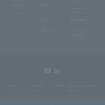
carreira
Peças de
Eventos
reposição e
Formulário de
consumíveis
Carreira
contato
História
Localizações em
todo o mundo
Cultura
Corporativa
Contato de
Relações com
Investidores
Termos e
Política de
Cookies
Mídias Sociais do Grupo
Condições
Privacidade
HORIBA