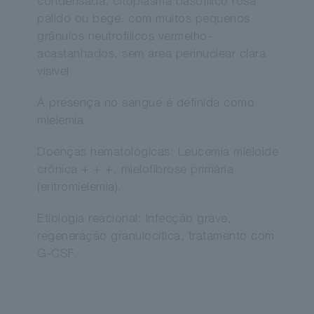
condensada, citoplasma basofílico rosa
pálido ou bege, com muitos pequenos
grânulos neutrofílicos vermelho-
acastanhados, sem área perinuclear clara
visível.
A presença no sangue é definida como
mielemia.
Doenças hematológicas: Leucemia mieloide
crônica + + +, mielofibrose primária
(eritromielemia).
Etiologia reacional: Infecção grave,
regeneração granulocítica, tratamento com
G-CSF.