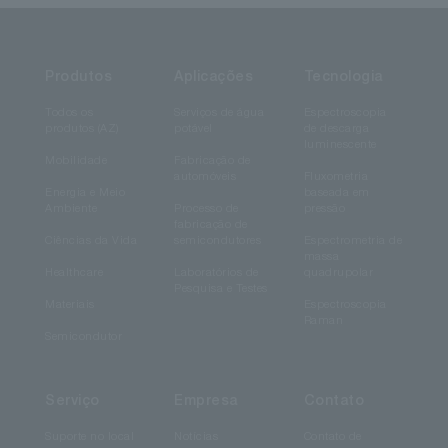
Produtos
Aplicações
Tecnologia
Todos os
Serviços de água
Espectroscopia
produtos (AZ)
potável
de descarga
luminescente
Mobilidade
Fabricação de
automóveis
Fluxometria
Energia e Meio
baseada em
Ambiente
Processo de
pressão
fabricação de
Ciências da Vida
semicondutores
Espectrometria de
massa
Healthcare
Laboratórios de
quadrupolar
Pesquisa e Testes
Materiais
Espectroscopia
Raman
Semicondutor
Serviço
Empresa
Contato
Suporte no local
Notícias
Contato de