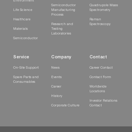
Environment
Semiconductor
Quadrupole Mass
Life Science
Manufacturing
Spectrometry
Process
Healthcare
Raman
Research and
Spectroscopy
Materials
Testing
Laboratories
Semiconductor
Service
Company
Contact
On-Site Support
News
Career Contact
Spare Parts and
Events
Contact Form
Consumables
Career
Worldwide
Locations
History
Investor Relations
Corporate Culture
Contact