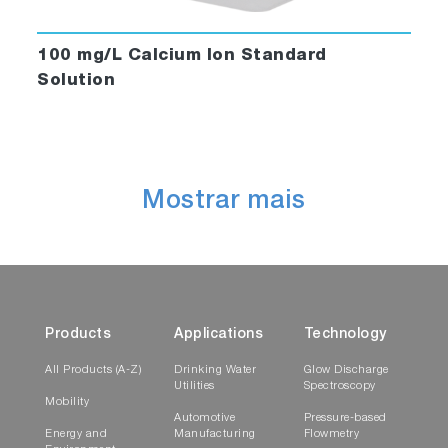
100 mg/L Calcium Ion Standard
Solution
Mostrar mais
Products
Applications
Technology
All Products (A-Z)
Drinking Water
Glow Discharge
Utilities
Spectroscopy
Mobility
Automotive
Pressure-based
Energy and
Manufacturing
Flowmetry