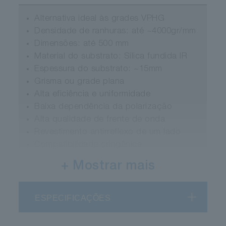
Alternativa ideal às grades VPHG
Densidade de ranhuras: até ~4000gr/mm
Dimensões: até 500 mm
Material do substrato: Sílica fundida IR
Espessura do substrato: ~15mm
Grisma ou grade plana
Alta eficiência e uniformidade
Baixa dependência da polarização
Alta qualidade de frente de onda
Revestimento antirreflexo de um lado
Compatibilidade criogênica
+ Mostrar mais
Grades mestras ou réplicas
Densidade de ranhuras: até ~900 g/mm
ESPECIFICAÇÕES
Dimensões: até 140 mm
Alta eficiência e uniformidade
Baixa dependência da polarização