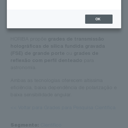
OK
HORIBA propõe
grades de transmissão
holográficas de sílica fundida gravada
(FSE) de grande porte
ou
grades de
reflexão com perfil denteado
para
astronomia.
Ambas as tecnologias oferecem altíssima
eficiência, baixa dependência de polarização e
baixa sensibilidade angular.
<< Voltar para Grades para Pesquisa Científica
Segmento:
Científico