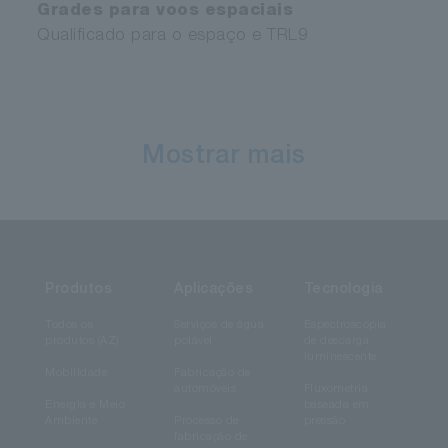
Grades para voos espaciais
Qualificado para o espaço e TRL9
Mostrar mais
Produtos
Aplicações
Tecnologia
Todos os
Serviços de água
Espectroscopia
produtos (AZ)
potável
de descarga
luminescente
Mobilidade
Fabricação de
automóveis
Fluxometria
Energia e Meio
baseada em
Ambiente
Processo de
pressão
fabricação de