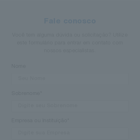
Alta qualidade de frente de onda
Revestimento de ouro de longa duração
Fale conosco
Você tem alguma dúvida ou solicitação? Utilize
este formulário para entrar em contato com
nossos especialistas.
Nome
Sobrenome
*
Empresa ou Instituição
*