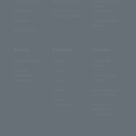
Ciências da Vida
semicondutores
Espectrometria de
massa
Healthcare
Laboratórios de
quadrupolar
Pesquisa e Testes
Materiais
Espectroscopia
Raman
Semicondutor
Serviço
Empresa
Contato
Suporte no local
Notícias
Contato de
carreira
Peças de
Eventos
reposição e
Formulário de
consumíveis
Carreira
contato
História
Localizações em
todo o mundo
Cultura
Corporativa
Contato de
Relações com
Investidores