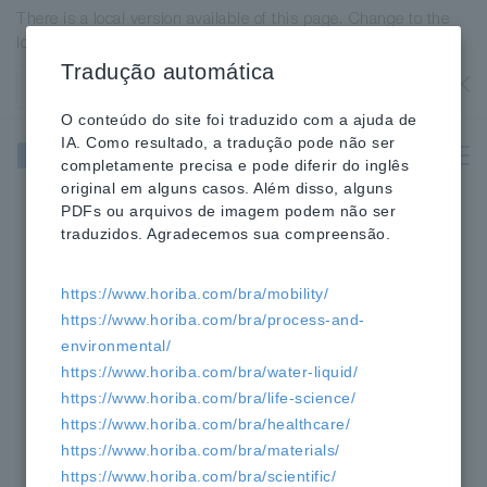
There is a local version available of this page. Change to the
local version?
Tradução automática
Estados Unidos
OK
O conteúdo do site foi traduzido com a ajuda de
Instrumentos
IA. Como resultado, a tradução pode não ser
científicos e
completamente precisa e pode diferir do inglês
analíticos
original em alguns casos. Além disso, alguns
PDFs ou arquivos de imagem podem não ser
traduzidos. Agradecemos sua compreensão.
HORIBA
Científico
Produtos
»
»
»
Grades para astronomia
https://www.horiba.com/bra/mobility/
https://www.horiba.com/bra/process-and-
Grades para astronomia
environmental/
https://www.horiba.com/bra/water-liquid/
https://www.horiba.com/bra/life-science/
https://www.horiba.com/bra/healthcare/
https://www.horiba.com/bra/materials/
https://www.horiba.com/bra/scientific/