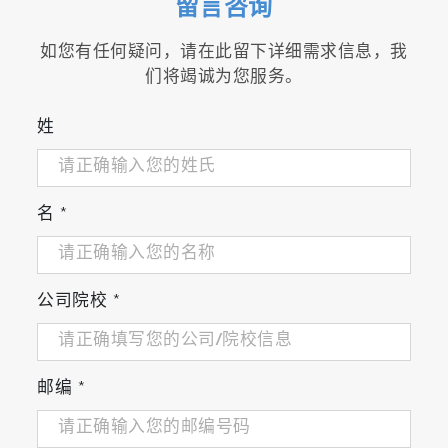
系统的安卓设备上可以正常操作。然而，它并不
留言咨询
TM
保证在所有具有Android
操作系统的设备上可
如您有任何疑问，请在此留下详细需求信息，我
以正常连接和操作。
们将竭诚为您服务。
IT-480 摄像头的使用手册 (PDF)
姓
红外温度计 IT-480 摄像头（视频）
关于软件
名
*
可通过以下链接下载软件。
usb-serial-for-android-1.7.1
关于目标代码供应
公司院校
*
希望获得IT-480 摄像头目标代码的客户，请通过
电子邮件联系我们。
it480camera(at)horiba.com
商标
邮编
*
安卓是谷歌有限责任公司的商标。Google Play