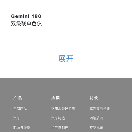
Gemini 180
双级联单色仪
展开
产品
应用
技术
全部产品
饮用水处理监测
辉光放电光谱
汽车
汽车制造
四级质谱
能源与环境
半导体制程
拉曼光谱