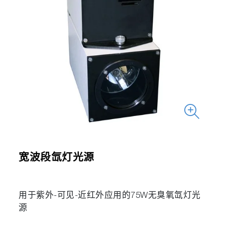
宽波段氙灯光源
用于紫外-可见-近红外应用的75W无臭氧氙灯光
源