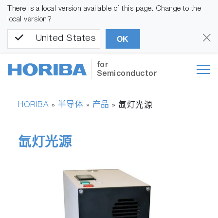
There is a local version available of this page. Change to the
local version?
United States
OK
for
Semiconductor
HORIBA
半导体
产品
»
»
»
氙灯光源
氙灯光源