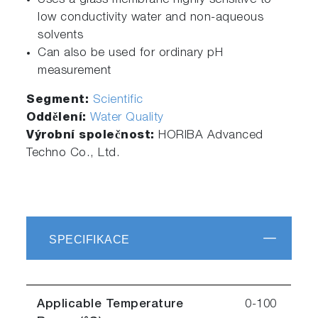
Uses a glass membrane highly sensitive to
low conductivity water and non-aqueous
solvents
Can also be used for ordinary pH
measurement
Segment:
Scientific
Oddělení:
Water Quality
Výrobní společnost:
HORIBA Advanced
Techno Co., Ltd.
SPECIFIKACE
Applicable Temperature
0-100