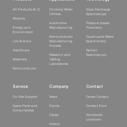
All Products (A-Z)
Drinking Water
Glow Discharge
Utilities
Spectroscopy
Mobility
Automotive
Pressure-based
Energy and
Manufacturing
Flowmetry
Environment
Semiconductor
Quadrupole Mass
Life Science
Manufacturing
Spectrometry
Process
Healthcare
Raman
Research and
Spectroscopy
Materials
Testing
Laboratories
Semiconductor
Service
Company
Contact
On-Site Support
News
Career Contact
Spare Parts and
Events
Contact Form
Consumables
Career
Worldwide
Locations
History