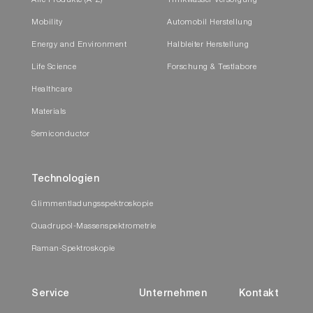
Alle Produkte (A-Z)
Trinkwasser Versorgung
Mobility
Automobil Herstellung
Energy and Environment
Halbleiter Herstellung
Life Science
Forschung & Testlabore
Healthcare
Materials
Semiconductor
Technologien
Glimmentladungsspektroskopie
Quadrupol-Massenspektrometrie
Raman-Spektroskopie
Service
Unternehmen
Kontakt