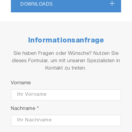
DOWNLOADS
Informationsanfrage
Salinity concentration conversion
Sie haben Fragen oder Wünsche? Nutzen Sie
function
dieses Formular, um mit unseren Spezialisten in
Kontakt zu treten.
The transmitter is equipped with a salinity
concentration conversion function that is
Vorname
suitable for monitoring the salinity of seawater.
Nachname
*