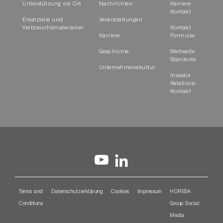
Unterstützung vor Ort
Nachrichten
Karriere
Kontakt
Ersatzteile und
Veranstaltungen
Verbrauchsmaterialien
Kontakt
Karriere
Formular
Geschichte
Weltweite
Standorte
Unternehmenskultur
Investor
Relations-
Kontakt
Terms and
Datenschutzerklärung
Cookies
Impressum
HORIBA
Conditions
Group Social
Media