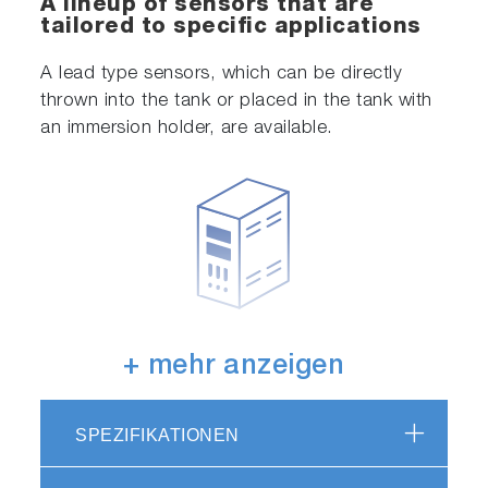
A lineup of sensors that are
tailored to specific applications
A lead type sensors, which can be directly
thrown into the tank or placed in the tank with
an immersion holder, are available.
Possible to be used in a panel-
+ mehr anzeigen
mounted configuration
This transmitter is easy to install while providing
SPEZIFIKATIONEN
standard functions.