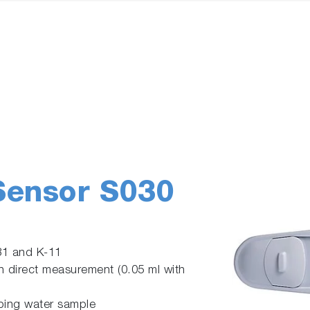
Sensor S030
31 and K-11
h direct measurement (0.05 ml with
ping water sample