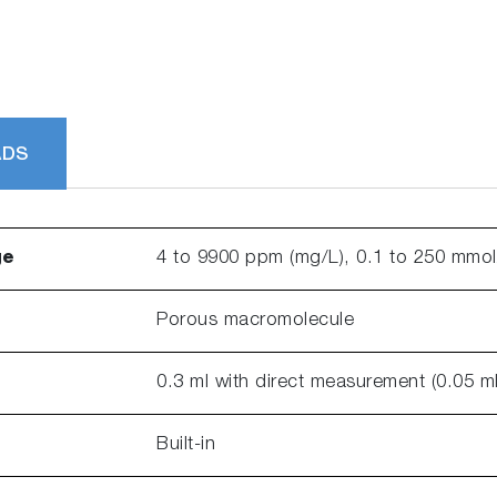
ADS
ge
4 to 9900 ppm (mg/L), 0.1 to 250 mmol
Porous macromolecule
0.3 ml with direct measurement (0.05 m
Built-in