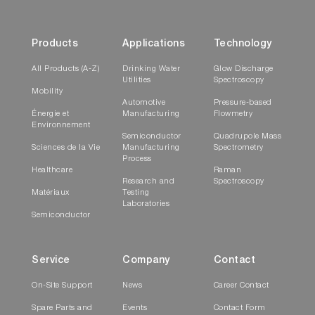
Products
Applications
Technology
All Products (A-Z)
Drinking Water
Glow Discharge
Utilities
Spectroscopy
Mobility
Automotive
Pressure-based
Énergie et
Manufacturing
Flowmetry
Environnement
Semiconductor
Quadrupole Mass
Sciences de la Vie
Manufacturing
Spectrometry
Process
Healthcare
Raman
Research and
Spectroscopy
Matériaux
Testing
Laboratories
Semiconductor
Service
Company
Contact
On-Site Support
News
Career Contact
Spare Parts and
Events
Contact Form