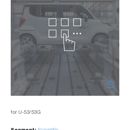
for U-53/53G