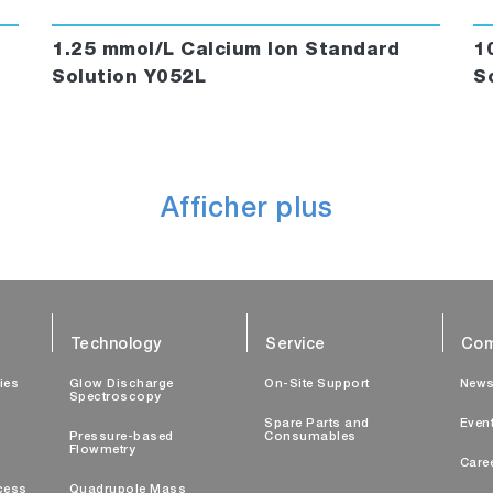
1.25 mmol/L Calcium Ion Standard
1
Solution Y052L
S
Afficher plus
Technology
Service
Com
ties
Glow Discharge
On-Site Support
New
Spectroscopy
Spare Parts and
Even
Pressure-based
Consumables
Flowmetry
Care
cess
Quadrupole Mass