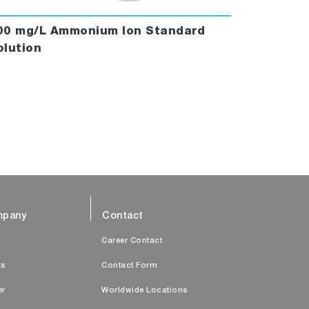
00 mg/L Ammonium Ion Standard
olution
pany
Contact
s
Career Contact
ts
Contact Form
er
Worldwide Locations