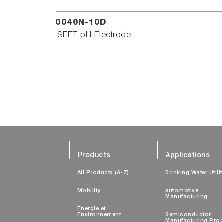
0040N-10D
ISFET pH Electrode
Products
Applications
All Products (A-Z)
Drinking Water Utili
Mobility
Automotive
Manufacturing
Énergie et
Environnement
Semiconductor
Manufacturing Pro