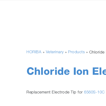
HORIBA
Veterinary
Products
»
»
»
Chloride
Chloride Ion El
Replacement Electrode Tip for
6560S-10C