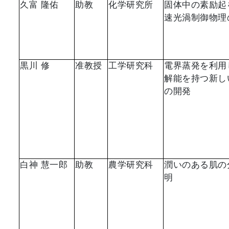
久富 隆佑
助教
化学研究所
固体中の素励起
速光渦制御物理
黒川 修
准教授
工学研究科
電界蒸発を利用
解能を持つ新し
の開発
白神 慧一郎
助教
農学研究科
潤いのある肌の
明