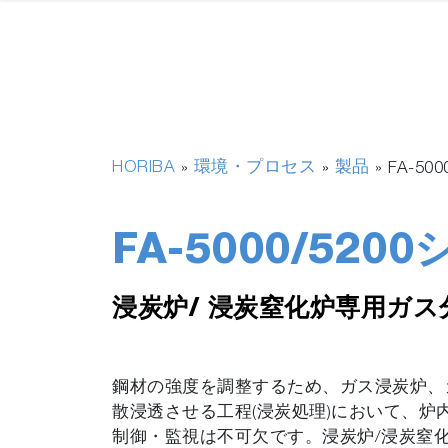
HORIBA
環境・プロセス
製品
»
»
»
FA-50
FA-5000/520
浸炭炉/ 浸炭窒化炉専用ガス
鋼材の強度を調整するため、ガス浸炭炉、
散浸透させる工程(浸炭処理)において、炉内
制御・監視は不可欠です。浸炭炉/浸炭窒化炉専