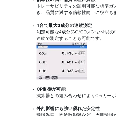
信頼性の高い品質管理に貢献
トレーサビリティの証明可能な標準ガ
き、品質に対する信頼性向上に役立ち
1台で最大3成分の連続測定
測定可能な4成分(CO/CO
/CH
/NH
)
2
4
3
連続で測定することも可能です。
CP制御が可能
演算器との組み合わせによりCP(カー
外乱影響にも強い優れた安定性
環境温度、周波数影響など、周囲環境