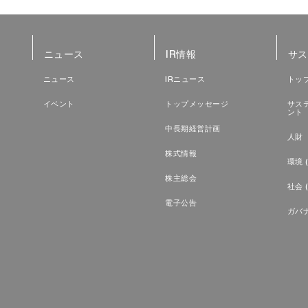
ニュース
IR情報
サス
ニュース
IRニュース
トッ
イベント
トップメッセージ
サス
ント
中長期経営計画
人財（
株式情報
環境 (
株主総会
社会 (
電子公告
ガバナ