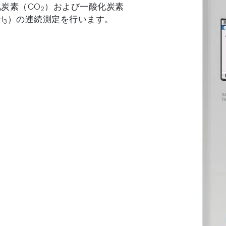
炭素（CO
）および一酸化炭素
2
H
）の連続測定を行います。
3