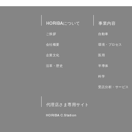
HORIBAについて
事業内容
ご挨拶
自動車
会社概要
環境・プロセス
企業文化
医用
沿革・歴史
半導体
科学
受託分析・サービス
代理店さま専用サイト
HORIBA C.Station