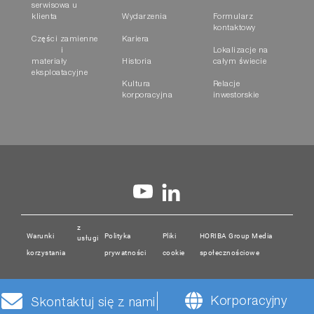
serwisowa u
klienta
Wydarzenia
Formularz
kontaktowy
Części zamienne
Kariera
i
Lokalizacje na
materiały
Historia
całym świecie
eksploatacyjne
Kultura
Relacje
korporacyjna
inwestorskie
z
Projekt przyjazny dla
Warunki
Polityka
Pliki
HORIBA Group Media
usługi
korzystania
prywatności
cookie
społecznościowe
środowiska
Korporacyjny
Skontaktuj się z nami
Zdalne sterowanie zmniejsza emisję