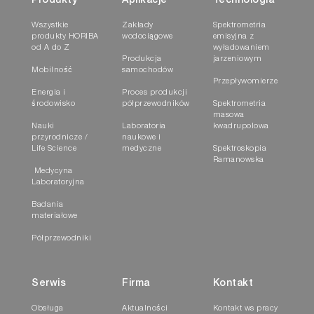
Produkty
Aplikacje
Technologia
Wszystkie
Zakłady
Spektrometria
produkty HORIBA
wodociągowe
emisyjna z
Konstrukcja modułowa dla
od A do Z
wyładowaniem
Produkcja
jarzeniowym
różnych potrzeb i dostosowań
Mobilność
samochodów
Przepływomierze
Energia i
Proces produkcji
środowisko
półprzewodników
Spektrometria
Moduł pomiarowy gazu może niezależnie
masowa
dostarczać wyniki pomiarów
Nauki
Laboratoria
kwadrupolowa
przyrodnicze /
naukowe i
Obudowa jest dostosowana do instalacji
Life Science
medyczne
Spektroskopia
Ramanowska
stacjonarnych, ściennych, mobilnych lub
Medycyna
przenośnych
Laboratoryjna
Easy integration of multiple AP-380
Badania
measurement modules into air quality
materiałowe
monitoring station or dilution continuous
Półprzewodniki
emission monitoring system (CEMS)
Serwis
Firma
Kontakt
Obsługa
Aktualności
Kontakt ws pracy