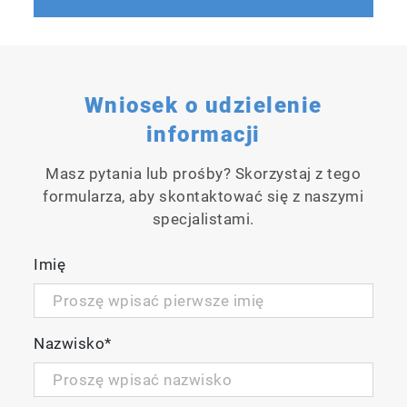
wykresem trendów
3
Możliwość wyboru jednostek (ppb, μg/m
,
3
ppm, mg/m
), czasu reakcji (średnia
wartość ruchoma) i metody obliczeniowej
Konfigurowalny przez użytkownika
Wniosek o udzielenie
współczynnik rozcieńczenia (np. na
informacji
potrzeby CEMS)
Filtr przeciwpyłowy jest dostępny z panelu
Masz pytania lub prośby? Skorzystaj z tego
przedniego, co ułatwia konserwację
formularza, aby skontaktować się z naszymi
specjalistami.
Imię
Nazwisko
*