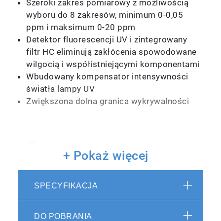
Szeroki zakres pomiarowy z możliwością
wyboru do 8 zakresów, minimum 0-0,05
ppm i maksimum 0-20 ppm
Detektor fluorescencji UV i zintegrowany
filtr HC eliminują zakłócenia spowodowane
wilgocią i współistniejącymi komponentami
Wbudowany kompensator intensywności
światła lampy UV
Zwiększona dolna granica wykrywalności
Przyjazny dla użytkownika
+ Pokaż więcej
interfejs i funkcjonalność
SPECYFIKACJA
Wytrzymały, 7-calowy, kolorowy ekran
dotykowy LCD z intuicyjnym interfejsem i
DO POBRANIA