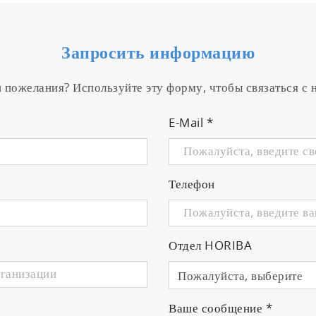
nsor
Запросить информацию
urement values due to delayed temperature compensati
и пожелания? Используйте эту форму, чтобы связаться с
E-Mail
*
Телефон
Отдел HORIBA
Ваше сообщение
*