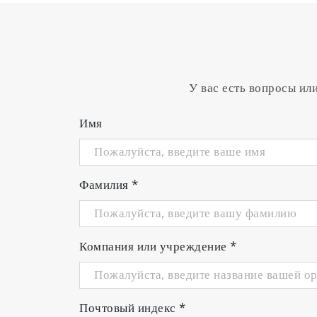
Highly responsive temperature se
Helps to minimize fluctuations in meas
water temperature.
У вас есть вопросы ил
Имя
Фамилия
*
Компания или учреждение
*
Почтовый индекс
*