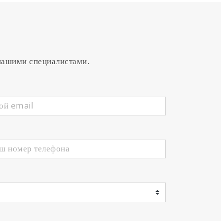
on in the event of sudden changes in
 нашими специалистами.