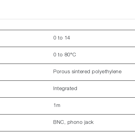
0 to 14
0 to 80°C
Porous sintered polyethylene
Integrated
1m
BNC, phono jack