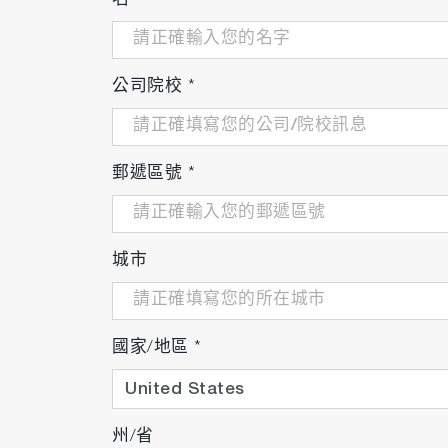
名
*
公司院校
*
郵遞區號
*
城市
國家/地區
*
州/省