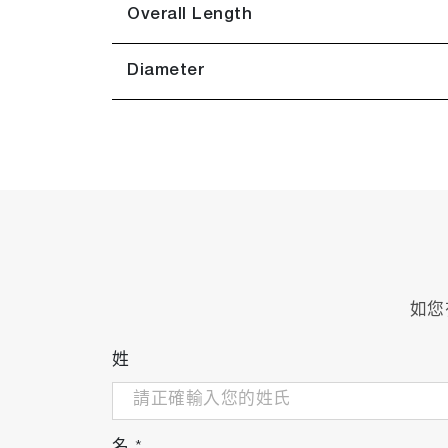
Overall Length
Diameter
如您
姓