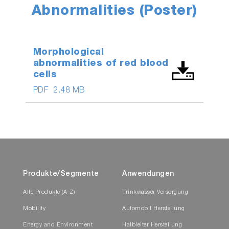
Abnormalities (Poster)
Morphological
abnormalities of red blood
cells
PDF
2.48 MB
Produkte/Segmente
Anwendungen
Alle Produkte (A-Z)
Trinkwasser Versorgung
Mobility
Automobil Herstellung
Energy and Environment
Halbleiter Herstellung