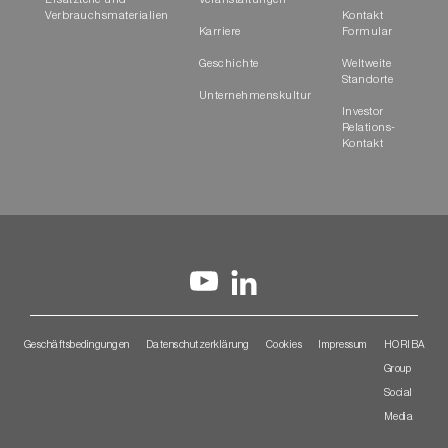
Ersatzteile und
Veranstaltungen
Verbrauchsmaterialien
Kontakt
Karriere
Formular
Geschichte
Weltweite
Standorte
Unternehmenskultur
Investor
Relations-
Kontakt
Geschäftsbedingungen
Datenschutzerklärung
Cookies
Impressum
HORIBA
Group
Social
Media