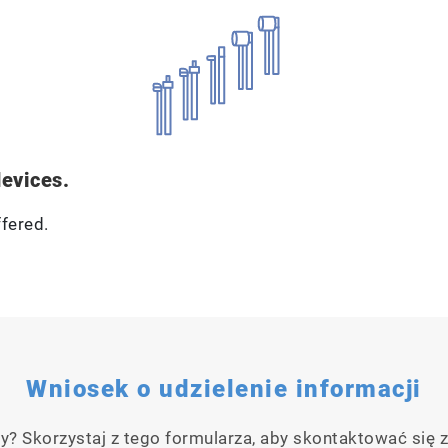
evices.
ffered.
Wniosek o udzielenie informacji
y? Skorzystaj z tego formularza, aby skontaktować się z