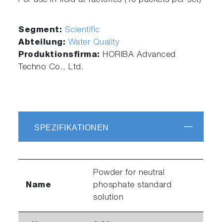
For use in field at factories (10 packets per set)
Segment:
Scientific
Abteilung:
Water Quality
Produktionsfirma:
HORIBA Advanced
Techno Co., Ltd.
SPEZIFIKATIONEN
Powder for neutral
Name
phosphate standard
solution