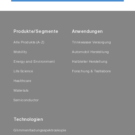
Produkte/Segmente
Anwendungen
Alle Produkte (A-Z)
Trinkwasser Versorgung
Mobility
Automobil Herstellung
Energy and Environment
Halbleiter Herstellung
Life Science
Forschung & Testlabore
Healthcare
Materials
Semiconductor
Technologien
Glimmentladungsspektroskopie