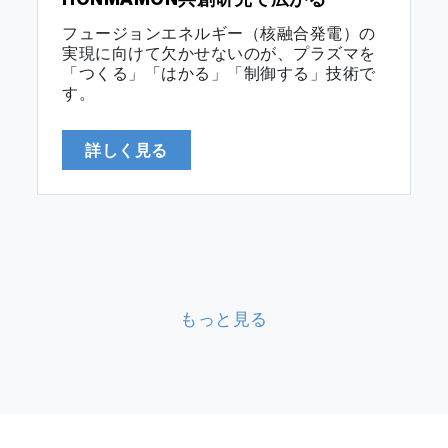
HONMAMON共創研究で広がる
フュージョンエネルギー（核融合発電）の
実現に向けて欠かせないのが、プラズマを
「つくる」「はかる」「制御する」技術で
す。
このうち、「はかる」ことにHONMAMON
詳しく見る
共創研究で挑んでいるのが、京都大学エネ
ルギー理工学研究所の門 信一郎（かど…
もっと見る