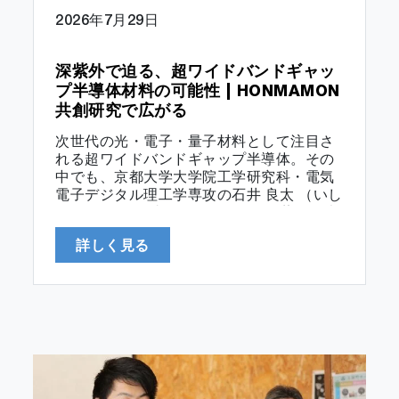
2026年7月29日
深紫外で迫る、超ワイドバンドギャッ
プ半導体材料の可能性 | HONMAMON
共創研究で広がる
次世代の光・電子・量子材料として注目さ
れる超ワイドバンドギャップ半導体。その
中でも、京都大学大学院工学研究科・電気
電子デジタル理工学専攻の石井 良太 （いし
い りょうた）助教が挑むのが、深紫外分光
法の開拓と、それによる超ワイドバンドギ
詳しく見る
ャップ半導体窒化アルミニウムの光・電子
物性の解明です。