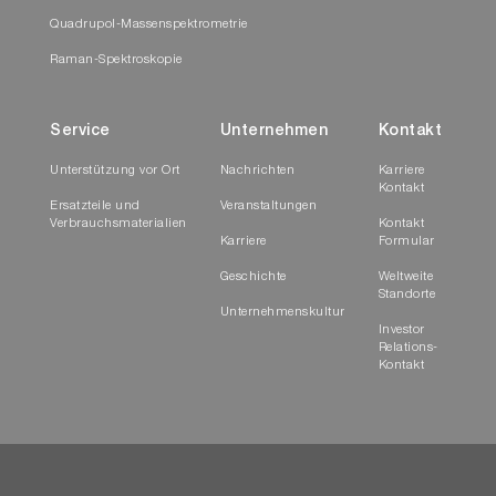
Quadrupol-Massenspektrometrie
Raman-Spektroskopie
Service
Unternehmen
Kontakt
Unterstützung vor Ort
Nachrichten
Karriere
Kontakt
Ersatzteile und
Veranstaltungen
Verbrauchsmaterialien
Kontakt
Karriere
Formular
Geschichte
Weltweite
Standorte
Unternehmenskultur
Investor
Relations-
Kontakt