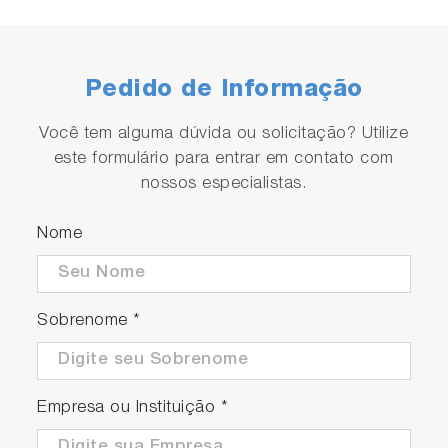
Pedido de Informação
Você tem alguma dúvida ou solicitação? Utilize
Concentration conversion
este formulário para entrar em contato com
function
nossos especialistas.
Concentration conversion is possible by
inputting the relationship between chemical
Nome
concentration and conductivity along with
temperature characteristics.
Sobrenome
*
Empresa ou Instituição
*