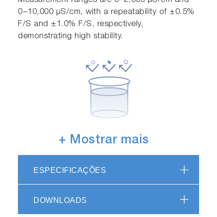
Measurement ranges are 0−2,000 μS/cm and
0−10,000 μS/cm, with a repeatability of ±0.5%
F/S and ±1.0% F/S, respectively,
demonstrating high stability.
+ Mostrar mais
Metal contamination-free
With the use of a special carbon material as the
ESPECIFICAÇÕES
electrode, there is no concern of metal
contamination.
DOWNLOADS