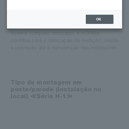
medição de água/líquidos, desde processos
de fabricação e infraestruturas sociais até a
proteção ambiental de rios e lagos. Com base
OK
em muitos anos de experiência, propomos um
sistema completo otimizado, e HORIBA
contribui para a otimização da medição, desde
a operação até a manutenção das instalações.
Tipo de montagem em
poste/parede (instalação no
local) ≪Série H-1≫