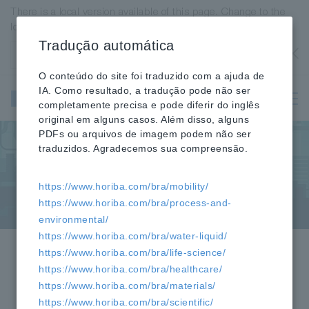
There is a local version available of this page. Change to the
local version?
Tradução automática
United States
OK
O conteúdo do site foi traduzido com a ajuda de
IA. Como resultado, a tradução pode não ser
Água e
completamente precisa e pode diferir do inglês
Líquidos
original em alguns casos. Além disso, alguns
PDFs ou arquivos de imagem podem não ser
traduzidos. Agradecemos sua compreensão.
Medição online/em linha
https://www.horiba.com/bra/mobility/
https://www.horiba.com/bra/process-and-
environmental/
https://www.horiba.com/bra/water-liquid/
https://www.horiba.com/bra/life-science/
https://www.horiba.com/bra/healthcare/
No Japão e no exterior, HORIBA forneceu
https://www.horiba.com/bra/materials/
diversos dispositivos de medição online para
https://www.horiba.com/bra/scientific/
atender às necessidades de sistemas de