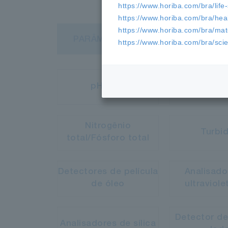
https://www.horiba.com/bra/life
https://www.horiba.com/bra/hea
https://www.horiba.com/bra/mate
PARÂMETROS E ANALISADORES
https://www.horiba.com/bra/scien
pH/ORP
Condutiv
Nitrogênio
Turbi
total/Fósforo total
Detectores de película
Analisado
de óleo
ultraviole
Detector de
Analisadores de sílica