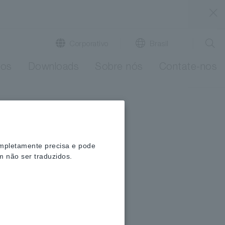
​ ​
Corporativo
Brasil
tos
Downloads
Sobre nós
Contate-nos
ompletamente precisa e pode
m não ser traduzidos.