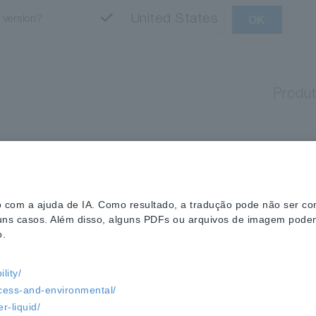
United States
l version?
OK
Produ
do com a ajuda de IA. Como resultado, a tradução pode não ser c
alguns casos. Além disso, alguns PDFs ou arquivos de imagem pode
.
lity/
cess-and-environmental/
r-liquid/