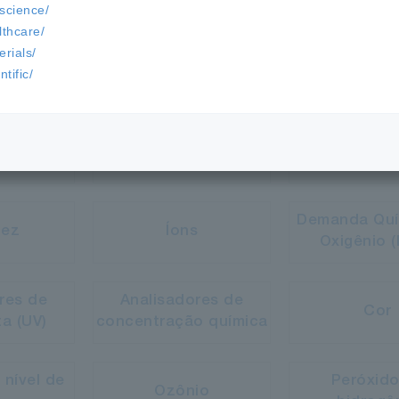
-science/
lthcare/
rials/
INDÚSTRIAS E APLICAÇÕES
SOLUÇÕES
tific/
Oxigênio dis
idade
Resistividade
(OD)
Demanda Quí
dez
Íons
Oxigênio 
res de
Analisadores de
Cor
ta (UV)
concentração química
 nível de
Peróxido
Ozônio