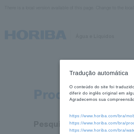
There is a local version available of this page. Change to the loca
Água e Líquidos
Tradução automática
O conteúdo do site foi traduzi
Produtos
diferir do inglês original em 
Agradecemos sua compreensão
https://www.horiba.com/bra/mobi
https://www.horiba.com/bra/pro
Pesquisar produtos
https://www.horiba.com/bra/wate