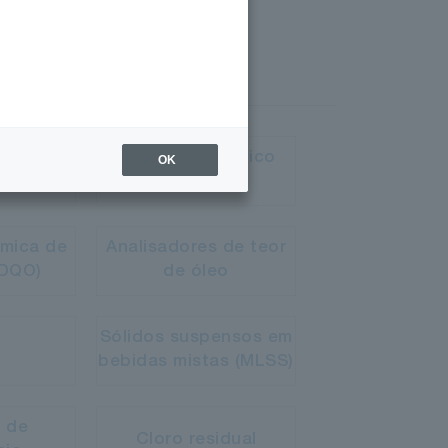
solvido
Carbono Orgânico
OK
Total (COT)
mica de
Analisadores de teor
(DQO)
de óleo
Sólidos suspensos em
bebidas mistas (MLSS)
 de
Cloro residual