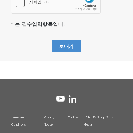
* 는 필수입력항목입니다.
보내기
Terms and
Privacy
Cookies
HORIBA Group Social
Conditions
Notice
Media