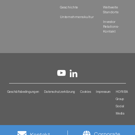
Geschichte
Weltweite
Standorte
Unternehmenskultur
Investor
Relations-
Kontakt
Geschäftsbedingungen
Datenschutzerklärung
Cookies
Impressum
HORIBA
Group
Social
Media
Corporate