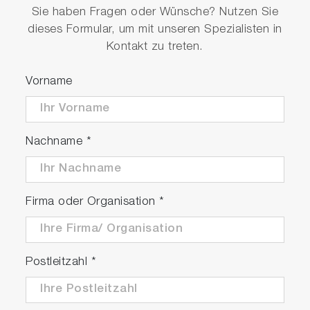
Sie haben Fragen oder Wünsche? Nutzen Sie
dieses Formular, um mit unseren Spezialisten in
Kontakt zu treten.
Vorname
Nachname
*
Firma oder Organisation
*
View and Download our OEM Spectrometer
Selection Guide
You can email OEM Technical Sales
Postleitzahl
*
at:
OEM.US(at)horiba.com
or contact OEM at:
+1.732.494.8660 Ext. 7733