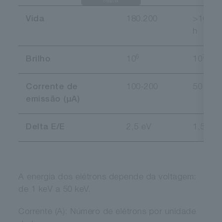
rolável
Vida
180.200
>1000
h
6
7
Brilho
10
10
Corrente de
100-200
50
emissão (µA)
Delta E/E
2,5 eV
1,5 eV
A energia dos elétrons depende da voltagem:
de 1 keV a 50 keV.
Corrente (A): Número de elétrons por unidade