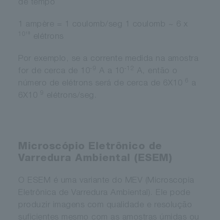
de tempo
1 ampère = 1 coulomb/seg 1 coulomb ~ 6 x
10¹⁸
elétrons
Por exemplo, se a corrente medida na amostra
-9
-12
for de cerca de 10
A a 10
A, então o
6
número de elétrons será de cerca de 6X10
a
9
6X10
elétrons/seg.
Microscópio Eletrônico de
Varredura Ambiental (ESEM)
O ESEM é uma variante do MEV (Microscopia
Eletrônica de Varredura Ambiental). Ele pode
produzir imagens com qualidade e resolução
suficientes mesmo com as amostras úmidas ou