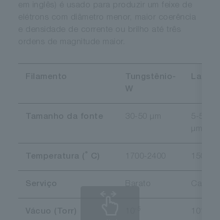
em inglês) é usado para produzir um feixe de
elétrons com diâmetro menor, maior coerência
e densidade de corrente ou brilho até três
ordens de magnitude maior.
Filamento
Tungstênio-
LaB6
W
Tamanho da fonte
30-50 µm
5-50
µm
°
Temperatura (
C)
1700-2400
1500
Serviço
Barato
Caro
-5
-7
Vácuo (Torr)
10
10