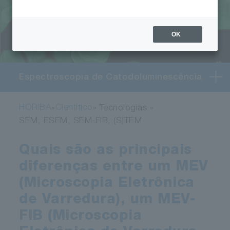
OK
Espectroscopia de Catodoluminescência
HORIBA
Científico
»
» Tecnologias »
SEM, ESEM, SEM-FIB, (S)TEM
Quais são as principais
diferenças entre um MEV
(Microscopia Eletrônica
de Varredura), um MEV-
FIB (Microscopia