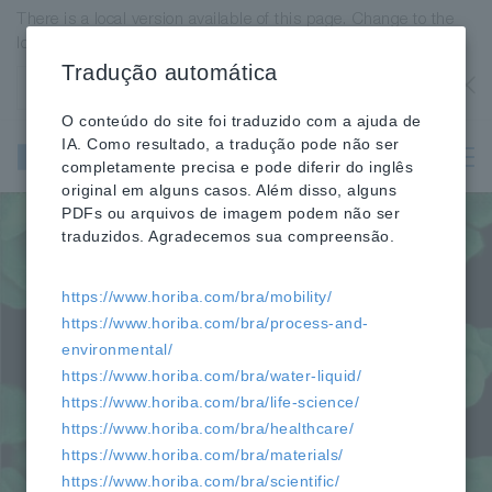
There is a local version available of this page. Change to the
local version?
Tradução automática
Estados Unidos
OK
O conteúdo do site foi traduzido com a ajuda de
Instrumentos
IA. Como resultado, a tradução pode não ser
científicos e
completamente precisa e pode diferir do inglês
analíticos
original em alguns casos. Além disso, alguns
PDFs ou arquivos de imagem podem não ser
traduzidos. Agradecemos sua compreensão.
https://www.horiba.com/bra/mobility/
https://www.horiba.com/bra/process-and-
environmental/
https://www.horiba.com/bra/water-liquid/
https://www.horiba.com/bra/life-science/
https://www.horiba.com/bra/healthcare/
https://www.horiba.com/bra/materials/
https://www.horiba.com/bra/scientific/