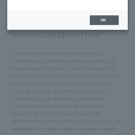
HORIBA
Healthcare
Acadêmico
»
»
» Tecnologia »
Método imunoturbidimétrico
OK
Método
imunoturbidimétrico
O método imunoturbidimétrico mede a
concentração de uma proteína por meio de
análises imunológicas. A amostra reage com
anticorpos que, por exemplo, estão ligados a
uma partícula de látex. A reação ocorre na
zona de excesso de anticorpos, onde a
concentração de anticorpos é mantida
constante e a quantidade de complexo
antígeno-anticorpo formado depende
diretamente da concentração do antígeno. Os
agregados formados dessa maneira causam