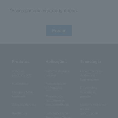
*Esses campos são obrigatórios.
Enviar
Produtos
Aplicações
Tecnologia
Todos os
Serviços de água
Espectroscopia
produtos (AZ)
potável
de descarga
luminescente
Mobilidade
Fabricação de
automóveis
Fluxometria
Energia e Meio
baseada em
Ambiente
Processo de
pressão
fabricação de
Ciências da Vida
semicondutores
Espectrometria de
massa
Healthcare
Laboratórios de
quadrupolar
Pesquisa e Testes