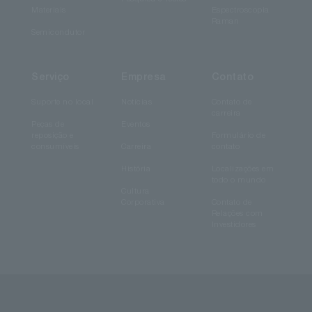
Materiais
Espectroscopia
Raman
Semicondutor
Serviço
Empresa
Contato
Suporte no local
Notícias
Contato de
carreira
Peças de
Eventos
reposição e
Formulário de
consumíveis
Carreira
contato
História
Localizações em
todo o mundo
Cultura
Corporativa
Contato de
Relações com
Investidores