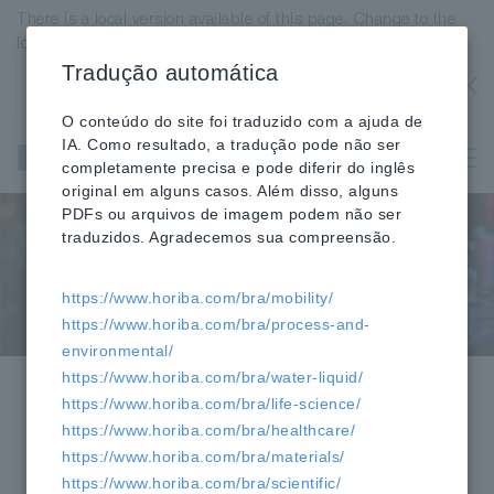
There is a local version available of this page. Change to the
local version?
Tradução automática
Estados Unidos
OK
O conteúdo do site foi traduzido com a ajuda de
Instrumentos
IA. Como resultado, a tradução pode não ser
científicos e
completamente precisa e pode diferir do inglês
analíticos
original em alguns casos. Além disso, alguns
PDFs ou arquivos de imagem podem não ser
traduzidos. Agradecemos sua compreensão.
Fluorescência
https://www.horiba.com/bra/mobility/
https://www.horiba.com/bra/process-and-
environmental/
https://www.horiba.com/bra/water-liquid/
HORIBA
Científico
»
» Produtos »
https://www.horiba.com/bra/life-science/
Espectrômetro de Fluorescência
https://www.horiba.com/bra/healthcare/
https://www.horiba.com/bra/materials/
https://www.horiba.com/bra/scientific/
Centro de Conhecimento