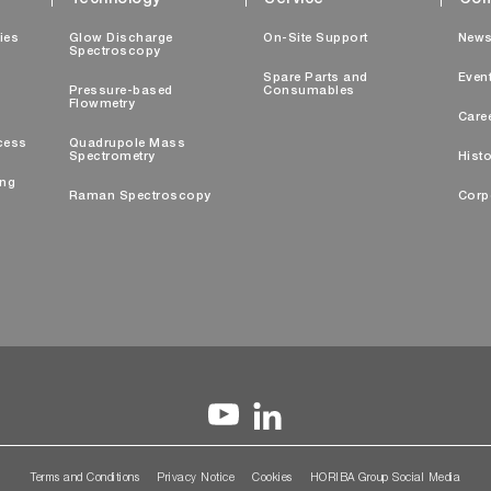
Technology
Service
Com
ties
Glow Discharge
On-Site Support
New
Spectroscopy
Spare Parts and
Even
Pressure-based
Consumables
Flowmetry
Care
cess
Quadrupole Mass
Spectrometry
Histo
ing
Raman Spectroscopy
Corp
Terms and Conditions
Privacy Notice
Cookies
HORIBA Group Social Media