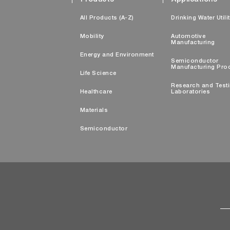
Products
Applications
All Products (A-Z)
Drinking Water Utili
Mobility
Automotive
Manufacturing
Energy and Environment
Semiconductor
Manufacturing Pro
Life Science
Research and Test
Healthcare
Laboratories
Materials
Semiconductor