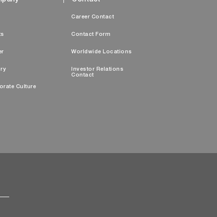
pany
Contact
s
Career Contact
ts
Contact Form
er
Worldwide Locations
ry
Investor Relations
Contact
orate Culture