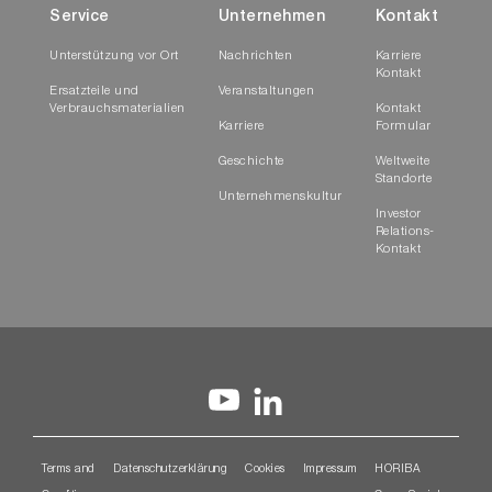
Service
Unternehmen
Kontakt
Unterstützung vor Ort
Nachrichten
Karriere
Kontakt
Ersatzteile und
Veranstaltungen
Verbrauchsmaterialien
Kontakt
Karriere
Formular
Geschichte
Weltweite
Standorte
Unternehmenskultur
Investor
Relations-
Kontakt
Terms and
Datenschutzerklärung
Cookies
Impressum
HORIBA