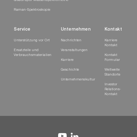
Quadrupol-Massenspektrometrie
Raman-Spektroskopie
Service
Unternehmen
Kontakt
Unterstützung vor Ort
Nachrichten
Karriere
Kontakt
Ersatzteile und
Veranstaltungen
Verbrauchsmaterialien
Kontakt
Karriere
Formular
Geschichte
Weltweite
Standorte
Unternehmenskultur
Investor
Relations-
Kontakt