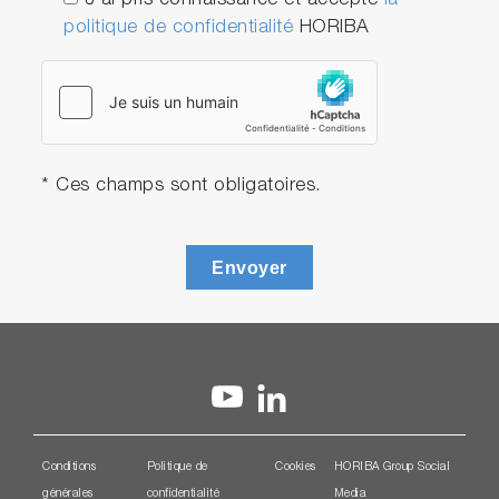
J'ai pris connaissance et accepté
la
nécessaire. Grâce à ce mécanisme, l'opération
politique de confidentialité
HORIBA
est jusqu'à 10 fois plus rapide.
* Ces champs sont obligatoires.
Envoyer
Conditions
Politique de
Cookies
HORIBA Group Social
générales
confidentialité
Media