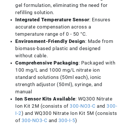
gel formulation, eliminating the need for
refilling solution.
Integrated Temperature Sensor
: Ensures
accurate compensation across a
temperature range of 0 - 50 °C.
Environment-Friendly Design
: Made from
biomass-based plastic and designed
without cable.
Comprehensive Packaging
: Packaged with
100 mg/L and 1000 mg/L nitrate ion
standard solutions (50ml each), ionic
strength adjustor (50ml), syringe, and
manual
Ion Sensor Kits Available
: WQ300 Nitrate
Ion Kit 2M (consists of
300-NO3-C
and
300-
I-2
) and WQ300 Nitrate Ion Kit 5M (consists
of
300-NO3-C
and
300-I-5
)