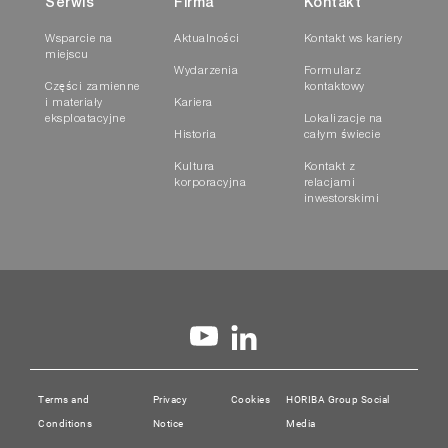
Serwis
Firma
Kontakt
Wsparcie na
Aktualności
Kontakt ws kariery
miejscu
Wydarzenia
Formularz
Części zamienne
kontaktowy
i materiały
Kariera
eksploatacyjne
Lokalizacje na
Historia
całym świecie
Kultura
Kontakt z
korporacyjna
relacjami
inwestorskimi
Terms and
Privacy
Cookies
HORIBA Group Social
Conditions
Notice
Media