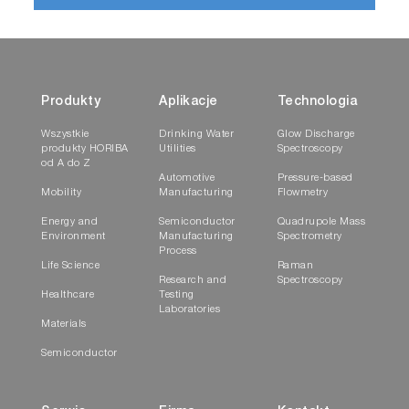
Produkty
Aplikacje
Technologia
Wszystkie
Drinking Water
Glow Discharge
produkty HORIBA
Utilities
Spectroscopy
od A do Z
Automotive
Pressure-based
Mobility
Manufacturing
Flowmetry
Energy and
Semiconductor
Quadrupole Mass
Environment
Manufacturing
Spectrometry
Process
Life Science
Raman
Research and
Spectroscopy
Healthcare
Testing
Laboratories
Materials
Semiconductor