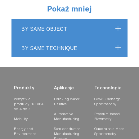
Pokaż mniej
BY SAME OBJECT
BY SAME TECHNIQUE
Produkty
Aplikacje
Technologia
Wszystkie
Drinking Water
Glow Discharge
produkty HORIBA
Utilities
Spectroscopy
od A do Z
Automotive
Pressure-based
Mobility
Manufacturing
Flowmetry
Energy and
Semiconductor
Quadrupole Mass
Environment
Manufacturing
Spectrometry