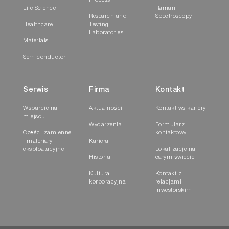
Process
Life Science
Raman
Research and
Spectroscopy
Healthcare
Testing
Laboratories
Materials
Semiconductor
Serwis
Firma
Kontakt
Wsparcie na
Aktualności
Kontakt ws kariery
miejscu
Wydarzenia
Formularz
Części zamienne
kontaktowy
i materiały
Kariera
eksploatacyjne
Lokalizacje na
Historia
całym świecie
Kultura
Kontakt z
korporacyjna
relacjami
inwestorskimi