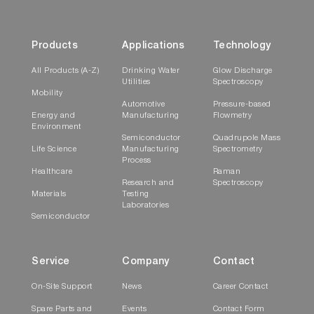
Products
Applications
Technology
All Products (A-Z)
Drinking Water
Glow Discharge
Utilities
Spectroscopy
Mobility
Automotive
Pressure-based
Energy and
Manufacturing
Flowmetry
Environment
Semiconductor
Quadrupole Mass
Life Science
Manufacturing
Spectrometry
Process
Healthcare
Raman
Research and
Spectroscopy
Materials
Testing
Laboratories
Semiconductor
Service
Company
Contact
On-Site Support
News
Career Contact
Spare Parts and
Events
Contact Form