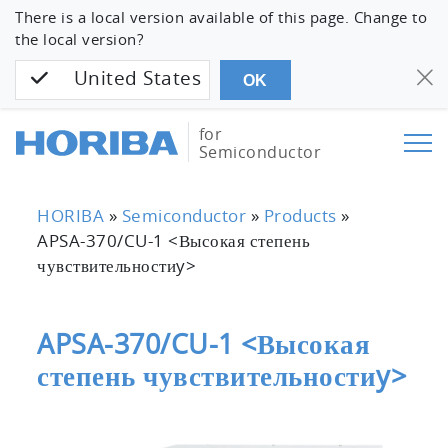
There is a local version available of this page. Change to
the local version?
United States
OK
for
Semiconductor
HORIBA
»
Semiconductor
»
Products
»
APSA-370/CU-1 <Высокая степень
чувствительностиy>
APSA-370/CU-1 <Высокая
степень чувствительностиy>