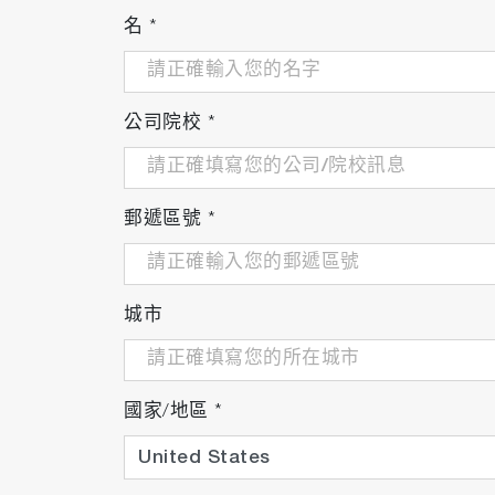
名
*
公司院校
*
郵遞區號
*
城市
國家/地區
*