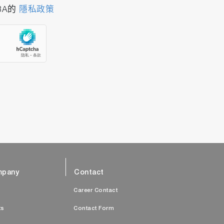
BA的
隱私政策
pany
Contact
s
Career Contact
ts
Contact Form