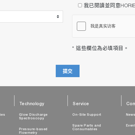
我已閱讀並同意HORI
* 這些欄位為必填項目。
提交
Technology
Service
Com
ties
Glow Discharge
On-Site Support
New
Spectroscopy
Spare Parts and
Even
Pressure-based
Consumables
Flowmetry