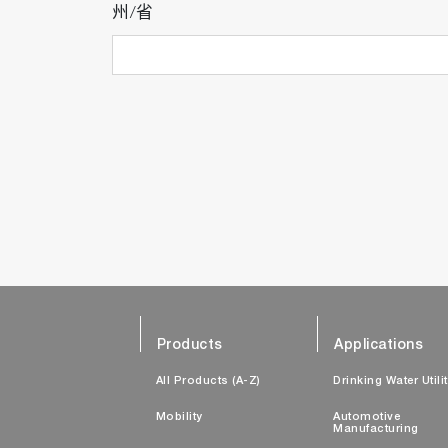
州/省
Products
Applications
All Products (A-Z)
Drinking Water Utili
Mobility
Automotive
Manufacturing