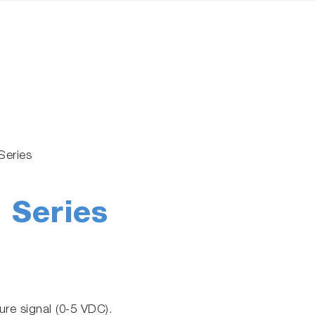
 Series
 Series
ure signal (0-5 VDC).