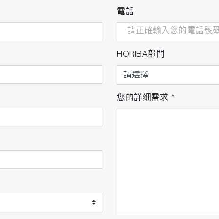
電話
HORIBA部門
您的詳细需求
*