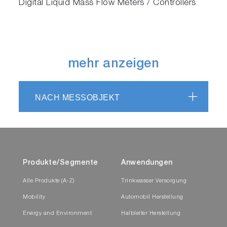
Digital Liquid Mass Flow Meters / Controllers
mehr anzeigen
NACH MESSOBJEKT
Produkte/Segmente
Anwendungen
Alle Produkte (A-Z)
Trinkwasser Versorgung
Mobility
Automobil Herstellung
Energy and Environment
Halbleiter Herstellung