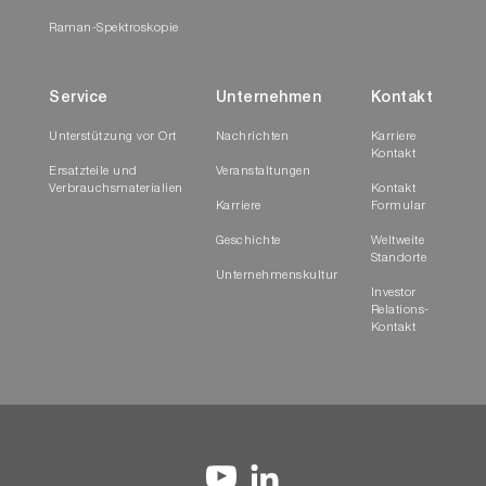
Raman-Spektroskopie
Service
Unternehmen
Kontakt
Unterstützung vor Ort
Nachrichten
Karriere
Kontakt
Ersatzteile und
Veranstaltungen
Verbrauchsmaterialien
Kontakt
Karriere
Formular
Geschichte
Weltweite
Standorte
Unternehmenskultur
Investor
Relations-
Kontakt