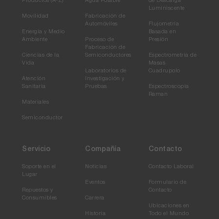
Productos (A-Z)
Agua Potable
de Descarga
Luminiscente
Movilidad
Fabricación de
Automóviles
Flujometría
Energía y Medio
Basada en
Ambiente
Proceso de
Presión
Fabricación de
Ciencias de la
Semiconductores
Espectrometría de
Vida
Masas
Laboratorios de
Cuadrupolo
Atención
Investigación y
Sanitaria
Pruebas
Espectroscopia
Raman
Materiales
Semiconductor
Servicio
Compañía
Contacto
Soporte en el
Noticias
Contacto Laboral
Lugar
Eventos
Formulario de
Repuestos y
Contacto
Consumibles
Carrera
Ubicaciones en
Historia
Todo el Mundo