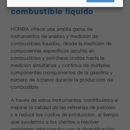
Analizadores de
combustible líquido
HORIBA ofrece una amplia gama de
instrumentos de análisis y medición de
combustibles líquidos, desde la medición de
componentes específicos (azufre) en
combustibles y petróleos crudos hasta la
medición simultánea y continua de múltiples
componentes (componentes de la gasolina y
número de octano) durante la producción de
combustible.
A través de estos instrumentos, contribuimos a
mejorar la calidad de las refinerías de petróleo
y a reducir los costos de producción, al tiempo
que ayudamos a los clientes a resolver
problemas relacionados con la diversificación