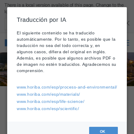
There is a local version available of this page. Change to the
local version?
Traducción por IA
Estados Unidos
OK
El siguiente contenido se ha traducido
Procesos
automáticamente. Por lo tanto, es posible que la
industriales y
traducción no sea del todo correcta y, en
medio ambiente
algunos casos, difiera del original en inglés.
Además, es posible que algunos archivos PDF o
de imagen no estén traducidos. Agradecemos su
comprensión.
www.horiba.com/esp/process-and-environmental/
www.horiba.com/esp/materials/
HORIBA
»
www.horiba.com/esp/life-science/
Procesos Industriales y Medio Ambiente
»
www.horiba.com/esp/scientific/
Productos
»
Analizadores de combustible líquido
OK