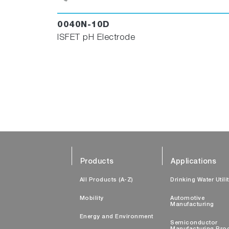
0040N-10D
ISFET pH Electrode
Products
Applications
All Products (A-Z)
Drinking Water Utili
Mobility
Automotive
Manufacturing
Energy and Environment
Semiconductor