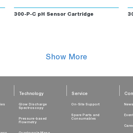
300-P-C pH Sensor Cartridge
3
Show More
Technology
Service
Com
ties
Glow Discharge
On-Site Support
New
Spectroscopy
Spare Parts and
Even
Pressure-based
Consumables
Flowmetry
Care