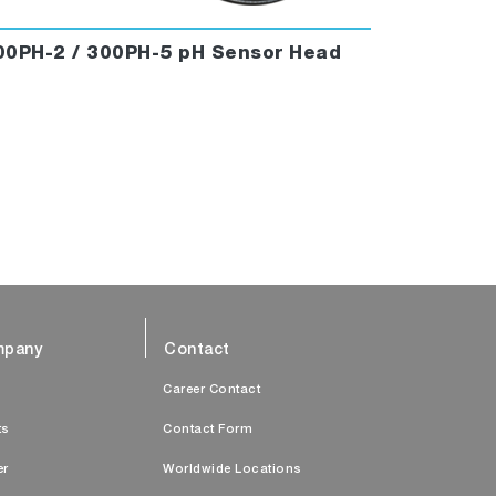
00PH-2 / 300PH-5 pH Sensor Head
pany
Contact
s
Career Contact
ts
Contact Form
er
Worldwide Locations