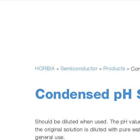
HORIBA
Semiconductor
Products
»
»
»
Con
Condensed pH S
Should be diluted when used. The pH val
the original solution is diluted with pure wa
general use.