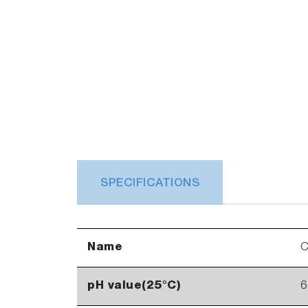
SPECIFICATIONS
Name
C
pH value(25°C)
6