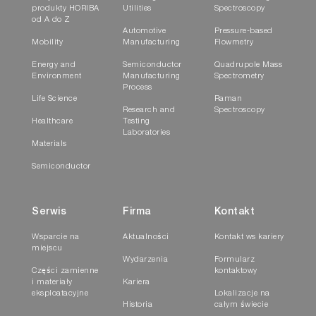
produkty HORIBA
Utilities
Spectroscopy
od A do Z
Automotive
Pressure-based
Mobility
Manufacturing
Flowmetry
Energy and
Semiconductor
Quadrupole Mass
Environment
Manufacturing
Spectrometry
Process
Life Science
Raman
Research and
Spectroscopy
Healthcare
Testing
Laboratories
Materials
Semiconductor
Serwis
Firma
Kontakt
Wsparcie na
Aktualności
Kontakt ws kariery
miejscu
Wydarzenia
Formularz
Części zamienne
kontaktowy
i materiały
Kariera
eksploatacyjne
Lokalizacje na
Historia
całym świecie