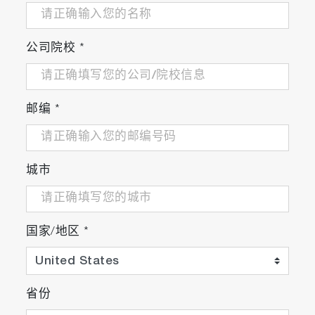
公司院校
*
邮编
*
城市
检测区域设置可用
国家/地区
*
区域检测功能根据检测区域上存在的油膜的速率
进行判断。
可排除因漏油事故以外的原因（累积油膜、铁细
省份
菌、昆虫、鱼类等）引起的报警。