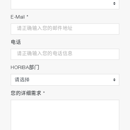
激光寿命为四年
E-Mail
*
建议的维护周期为四年（与现有产品相比提高了
一倍）。
LO-300 始终监视激光器模块的累计运行时间，
电话
当达到极限时，可显示激光器的“交换”。
主体中的光学装置采用我们原来的悬挂结构（钟
形结构），即使探测器略微倾斜，也能确保仪器
HORIBA部门
的垂直安装，便于安装工作。
安全摄像头（可选）
您的详细需求
*
当 LO-300 检测到漏油并将报警信号前后捕获的
图像存储在仪器上时，LO-300 带摄像头单元
（可选）可记录视频。带有时间戳的图像可以验
证漏油是真是假。