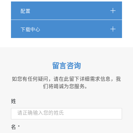
配置
警告和警报，有2种警报设置。
LO-300 观察激光模块的累计运行时间，当它达
下载中心
到一定水平时，就要求进行维护工作。
检测距离从 0.3 米 ~ 4 米
LO-300 可以在快速的，在一定程度上有波纹的
留言咨询
样品流下进行油膜检测，检测器和水面之间的检
测距离可以达到4米。
如您有任何疑问，请在此留下详细需求信息，我
如果是在静止的水面上，可以达到6米。
们将竭诚为您服务。
激光扫描器模块围绕光轴旋转，从而避免波纹的
局部光散射，以检测表面反射的平均强度。
姓
■功能示意图
名
*