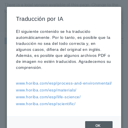
There is a local version available of this page. Change to the
local version?
Traducción por IA
Estados Unidos
OK
El siguiente contenido se ha traducido
Instrumentos
automáticamente. Por lo tanto, es posible que la
Científicos y
traducción no sea del todo correcta y, en
Analíticos
algunos casos, difiera del original en inglés.
Además, es posible que algunos archivos PDF o
HORIBA
Científico
»
»
Aplicaciones
de imagen no estén traducidos. Agradecemos su
comprensión.
Aplicaciones
www.horiba.com/esp/process-and-environmental/
www.horiba.com/esp/materials/
Automoción y Aeronáutica
www.horiba.com/esp/life-science/
Semiconductores
www.horiba.com/esp/scientific/
Ciencias de los Materiales
Biotecnología y Biomedicina
Biofarmacéutica y farmacéutica
OK