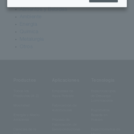
Productos cosméticos
Alimentos y Bebidas
Ambiente
Energía
Química
Metalurgia
Otros
Productos
Aplicaciones
Tecnología
Todos los
Empresas de
Espectroscopia
Productos (A-Z)
Agua Potable
de Descarga
Luminiscente
Movilidad
Fabricación de
Automóviles
Flujometría
Energía y Medio
Basada en
Ambiente
Proceso de
Presión
Fabricación de
Ciencias de la
Semiconductores
Espectrometría de