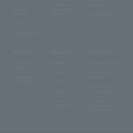
Vida
Masas
Laboratorios de
Cuadrupolo
Atención
Investigación y
Sanitaria
Pruebas
Espectroscopia
Raman
Materiales
Semiconductor
Servicio
Compañía
Contacto
Soporte en el
Noticias
Contacto Laboral
Lugar
Eventos
Formulario de
Repuestos y
Contacto
Consumibles
Carrera
Ubicaciones en
Historia
Todo el Mundo
Cultura
Contacto de
Corporativa
Relaciones con
Inversionistas