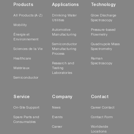
Products
Applications
Technology
All Products (A-Z)
Drinking Water
Glow Discharge
Utilities
Spectroscopy
Mobility
Automotive
Pressure-based
Énergie et
Manufacturing
Flowmetry
Environnement
Semiconductor
Quadrupole Mass
Sciences de la Vie
Manufacturing
Spectrometry
Process
Healthcare
Raman
Research and
Spectroscopy
Matériaux
Testing
Laboratories
Semiconductor
Service
Company
Contact
On-Site Support
News
Career Contact
Spare Parts and
Events
Contact Form
Consumables
Career
Worldwide
Locations