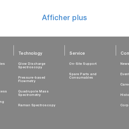
Afficher plus
Technology
Service
Com
ties
Glow Discharge
On-Site Support
New
Spectroscopy
Spare Parts and
Even
Pressure-based
Consumables
Flowmetry
Care
cess
Quadrupole Mass
Spectrometry
Histo
ing
Raman Spectroscopy
Corp