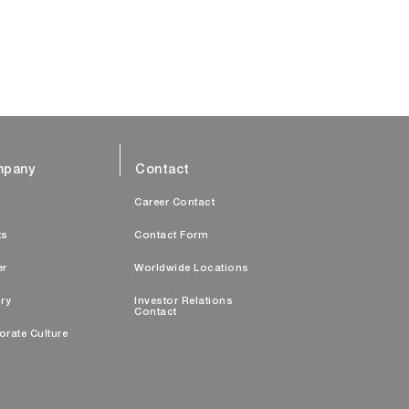
pany
Contact
s
Career Contact
ts
Contact Form
er
Worldwide Locations
ry
Investor Relations
Contact
orate Culture