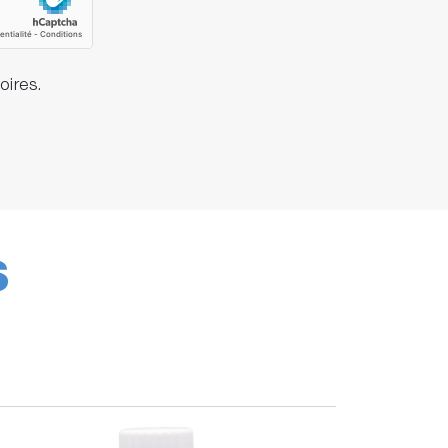
oires.
S