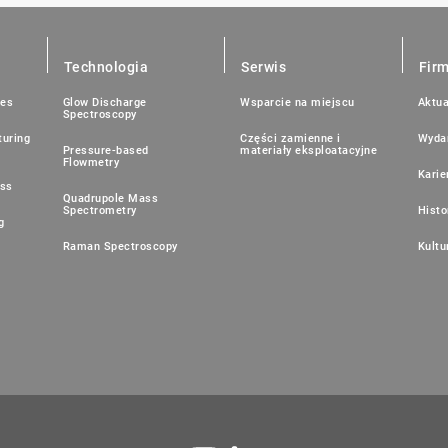
Technologia
Serwis
Fir
ies
Glow Discharge
Wsparcie na miejscu
Aktua
Spectroscopy
uring
Części zamienne i
Wyda
Pressure-based
materiały eksploatacyjne
Flowmetry
Karie
ess
Quadrupole Mass
Spectrometry
Histo
g
Raman Spectroscopy
Kultu