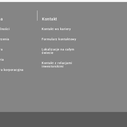
ma
Kontakt
lności
Kontakt ws kariery
rzenia
Formularz kontaktowy
ra
Lokalizacje na całym
świecie
ria
Kontakt z relacjami
inwestorskimi
ra korporacyjna