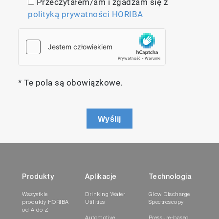
Przeczytałem/am i zgadzam się z
polityką prywatności HORIBA
* Te pola są obowiązkowe.
Wyślij
Produkty
Aplikacje
Technologia
Wszystkie
Drinking Water
Glow Discharge
produkty HORIBA
Utilities
Spectroscopy
od A do Z
Automotive
Pressure-based