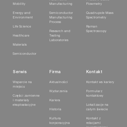
Mobility
Manufacturing
Flowmetry
Energy and
Semiconductor
Quadrupole Mass
Environment
Manufacturing
Spectrometry
Process
Life Science
Raman
Research and
Spectroscopy
Healthcare
Testing
Laboratories
Materials
Semiconductor
Serwis
Firma
Kontakt
Wsparcie na
Aktualności
Kontakt ws kariery
miejscu
Wydarzenia
Formularz
Części zamienne
kontaktowy
i materiały
Kariera
eksploatacyjne
Lokalizacje na
Historia
całym świecie
Kultura
Kontakt z
korporacyjna
relacjami