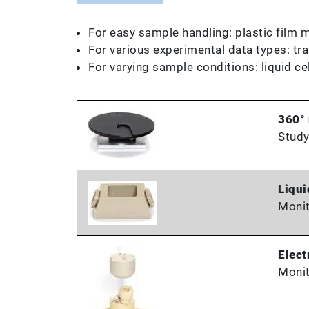
For easy sample handling: plastic film
For various experimental data types: tr
For varying sample conditions: liquid cel
360° 
Study
Liqui
Monit
Elect
Monit