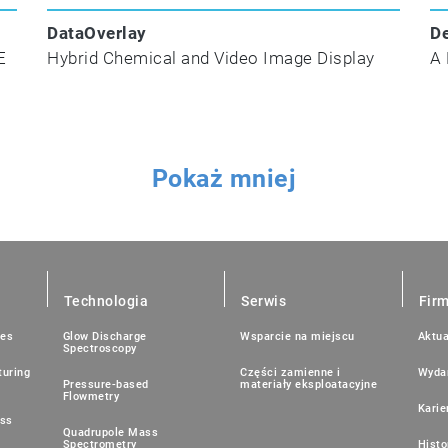
DataOverlay
De
E
Hybrid Chemical and Video Image Display
A 
Pokaż mniej
Technologia
Serwis
Fir
ies
Glow Discharge
Wsparcie na miejscu
Aktua
Spectroscopy
uring
Części zamienne i
Wyda
Pressure-based
materiały eksploatacyjne
Flowmetry
Karie
ess
Quadrupole Mass
Spectrometry
Histo