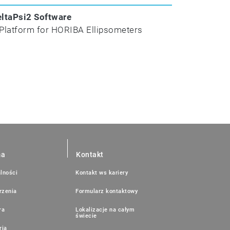
ltaPsi2 Software
Platform for HORIBA Ellipsometers
ma
Kontakt
lności
Kontakt ws kariery
rzenia
Formularz kontaktowy
ra
Lokalizacje na całym
świecie
ria