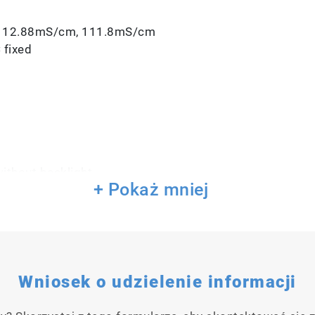
m, 12.88mS/cm, 111.8mS/cm
 fixed
without backlight
+ Pokaż mniej
oated with platinum black sensor
h backlight
less relative humidity
ensor
onductivity standards (14ml each), conditioning soluti
Wniosek o udzielenie informacji