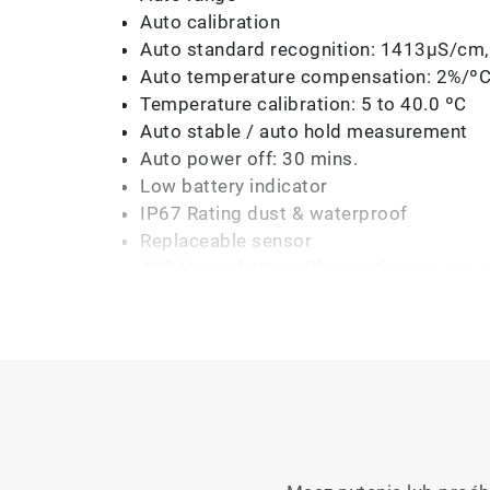
Auto calibration
Auto standard recognition: 1413µS/c
Auto temperature compensation: 2%/ºC
Temperature calibration: 5 to 40.0 ºC
Auto stable / auto hold measurement
Auto power off: 30 mins.
Low battery indicator
IP67 Rating dust & waterproof
Replaceable sensor
400 Hours battery life: continuous use 
Materials: ABS epoxy body & titanium c
Display: custom (monochrome) LCD wit
Operating conditions: 5 to 40°C, 85% or 
Warranty: 2 years - meter, 6 months - s
Packed in handy carrying case
Supplied with 1413µS/cm & 12.88mS/cm c
instruction and quick manuals