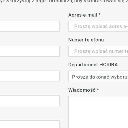
y? Skorzystaj z tego formularza, aby skontaktować się z
Adres e-mail
*
Numer telefonu
Departament HORIBA
Wiadomość
*