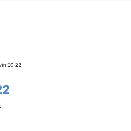
in EC-22
22
s