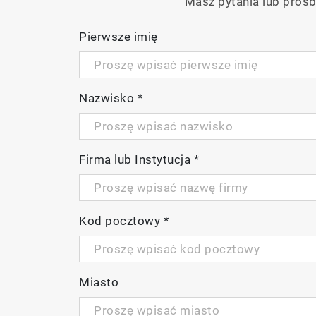
Masz pytania lub prośb
Pierwsze imię
Nazwisko
*
Firma lub Instytucja
*
Kod pocztowy
*
Miasto